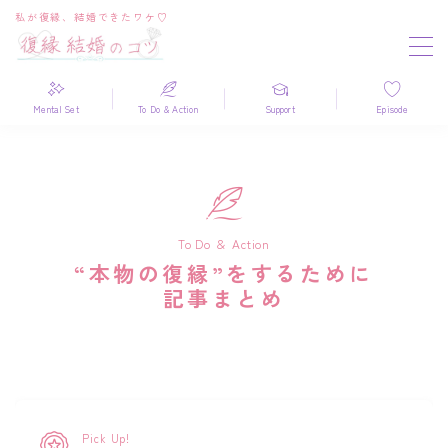
私が復縁、結婚できたワケ♡
MENU
Mental Set
To Do & Action
Support
Episode
ブログ内 検索
Search
検索
To Do ＆ Action
“本物の復縁”をするために
掲載情報
記事まとめ
News！
結婚式メディア『
Otokukon
』に本サイト
『復縁結婚のコツ』をご紹介いただきまし
た！
Pick Up!