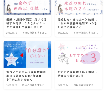
＼ 詳しくは画像をクリック！／
連絡（LINEや電話）だけで復
復縁したいあなたへ》結婚に
縁する方法…こんなタイミン
つながる復縁を最短でつかむ
グで連絡して復縁しました
ために必要なこと
2023.10.12
本物の復縁をするた
2023.10.12
本物の復縁をするた
めに
めに
気づいてますか？復縁成功に
おすすめ復縁本！私を復縁→
本当に必要なのは“自分磨
結婚まで導いた3冊
き”ではありません
2023.03.28
本物の復縁をするた
2022.06.14
本物の復縁をするた
めに
めに
Follow Me