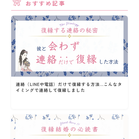
▽ 掲載ページ
おすすめ記事
忘れられない彼がいるなら復縁結婚を目指
すのもあり
パーソナル婚活サービス『
naco-do BLOG
』
に本サイトをご紹介いただきました！
▽ 掲載ページ
結婚前提の交際だったのにお別れしてしま
う理由とは
カテゴリー
Category
連絡（LINEや電話）だけで復縁する方法…こんなタ
イミングで連絡して復縁しました
Mental Set
To Do & Action