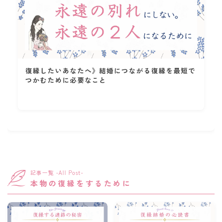
ステキな自分を取り戻し
“本物の復縁”をするため
たい
に
復縁したいあなたへ》結婚につながる復縁を最短で
つかむために必要なこと
Support
Episode
復縁アドバイスがほしい
はないろの復縁～その後
今なら格安or無料
オススメ復縁本
記事一覧 -All Post-
「彼ともう一度やり直したい」
本物の復縁をするために
そう願った私の支えとなり、役にも立った復縁本の一
部をチラ見せ。
kindleやAudible（オーディブル）
な
【今スグ・無料】
ら
で読めちゃいます。