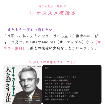
今なら格安or無料
オススメ復縁本
「彼ともう一度やり直したい」
そう願った私の支えとなり、役にも立った復縁本の一部
をチラ見せ。
kindleやAudible（オーディブル）
なら
【今
スグ・無料】
で
彼との復縁に大切なこと
がわかります。
＼ 詳しくは画像をクリック！／