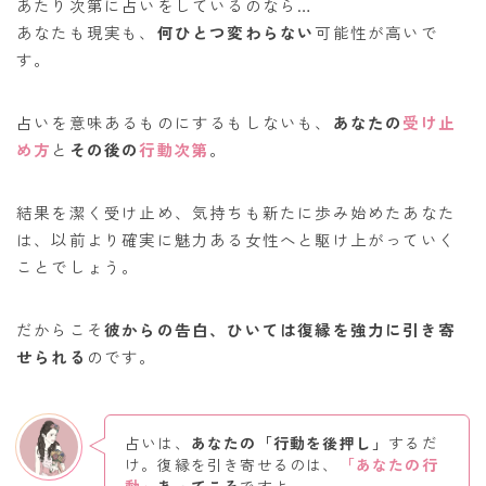
あたり次第に占いをしているのなら…
あなたも現実も、
何ひとつ変わらない
可能性が高いで
す。
占いを意味あるものにするもしないも、
あなたの
受け止
め方
と
その後の
行動
次第
。
結果を潔く受け止め、気持ちも新たに歩み始めたあなた
は、以前より確実に魅力ある女性へと駆け上がっていく
ことでしょう。
だからこそ
彼からの告白、ひいては復縁を強力に引き寄
せられる
のです。
占いは、
あなたの「行動を後押し」
するだ
け。復縁を引き寄せるのは、
「あなたの行