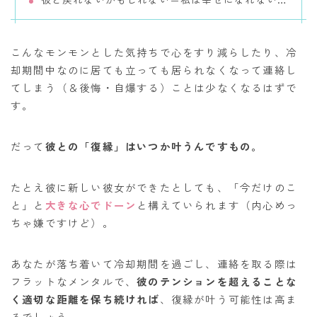
こんなモンモンとした気持ちで心をすり減らしたり、冷
却期間中なのに居ても立っても居られなくなって連絡し
てしまう（＆後悔・自爆する）ことは少なくなるはずで
す。
だって
彼との「復縁」はいつか叶うんですもの。
たとえ彼に新しい彼女ができたとしても、「今だけのこ
と」と
大きな心でドーン
と構えていられます（内心めっ
ちゃ嫌ですけど）。
あなたが落ち着いて冷却期間を過ごし、連絡を取る際は
フラットなメンタルで、
彼のテンションを超えることな
く適切な距離を保ち続ければ
、復縁が叶う可能性は高ま
るでしょう。