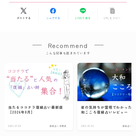
ポストする
シェアする
LINEで送る
URLをコピー
Recommend
こんな記事も読まれています
当たるココナラ復縁占い最新版
彼の気持ちが霊視でわかった
【2026年8月】
和こころ復縁占いレビュー
2022.07.05
復縁占い活用術
2022.07.20
復縁占い活