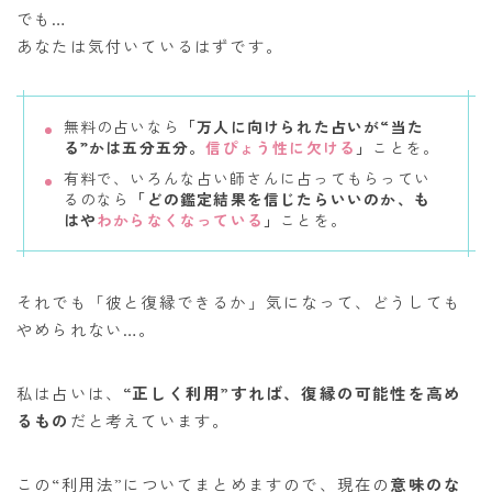
でも…
あなたは気付いているはずです。
無料の占いなら
「万人に向けられた占いが“当た
る”かは五分五分。
信ぴょう性に欠ける
」
ことを。
有料で、いろんな占い師さんに占ってもらってい
るのなら
「どの鑑定結果を信じたらいいのか、も
はや
わからなくなっている
」
ことを。
それでも「彼と復縁できるか」気になって、どうしても
やめられない…。
私は占いは、
“正しく利用”すれば、復縁の可能性を高め
るもの
だと考えています。
この“利用法”についてまとめますので、現在の
意味のな